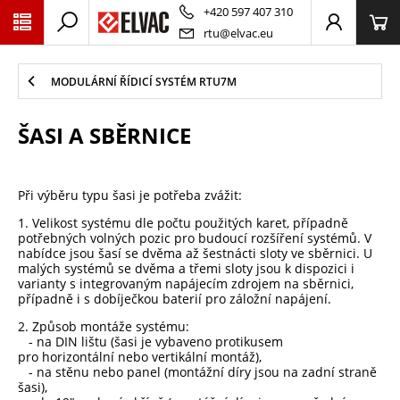
PŘESKOČIT NAVIGACI
+420 597 407 310
rtu@elvac.eu
MODULÁRNÍ ŘÍDICÍ SYSTÉM RTU7M
ŠASI A SBĚRNICE
Při výběru typu šasi je potřeba zvážit:
1. Velikost systému dle počtu použitých karet, případně
potřebných volných pozic pro budoucí rozšíření systémů. V
nabídce jsou šasí se dvěma až šestnácti sloty ve sběrnici. U
malých systémů se dvěma a třemi sloty jsou k dispozici i
varianty s integrovaným napájecím zdrojem na sběrnici,
případně i s dobíječkou baterií pro záložní napájení.
2. Způsob montáže systému:
- na DIN lištu (šasi je vybaveno protikusem
pro horizontální nebo vertikální montáž),
- na stěnu nebo panel (montážní díry jsou na zadní straně
šasi),