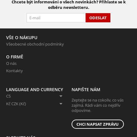
Chcete být informováni o všech novinkách? Přihlaste se k
odběru newsletteru.
ODESLAT
VŠE O NÁKUPU
Všeobecné obchodní podmínky
O FIRMĚ
O nás
Kontakty
LANGUAGE AND CURRENCY
NAPIŠTE NÁM
CS
Zeptejte se na cokoliv, co vás
Kč CZK (Kč)
zajímá. Rádi vám co nejdřív
odpovíme.
CHCI NAPSAT ZPRÁVU