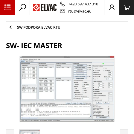
PŘESKOČIT NAVIGACI
+420 597 407 310
rtu@elvac.eu
SW PODPORA ELVAC RTU
SW- IEC MASTER