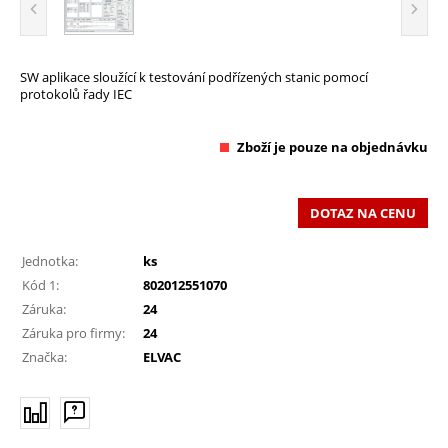
SW aplikace sloužící k testování podřízených stanic pomocí
protokolů řady IEC
Zboží je pouze na objednávku
DOTAZ NA CENU
Jednotka:
ks
Kód 1:
802012551070
Záruka:
24
Záruka pro firmy:
24
Značka:
ELVAC