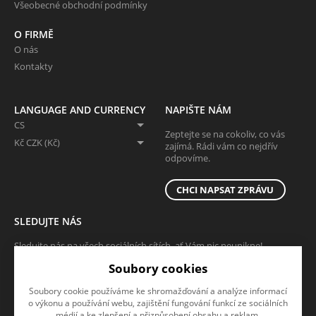
Všeobecné obchodní podmínky
O FIRMĚ
O nás
Kontakty
LANGUAGE AND CURRENCY
NAPIŠTE NÁM
CS
Zeptejte se na cokoliv, co vás
Kč CZK (Kč)
zajímá. Rádi vám co nejdřív
odpovíme.
CHCI NAPSAT ZPRÁVU
SLEDUJTE NÁS
Sledujte nás na všech sociálních sítích, ať Vám nic neunikne!
Soubory cookies
Soubory cookie používáme ke shromažďování a analýze informací
o výkonu a používání webu, zajištění fungování funkcí ze sociálních
médií a ke zlepšení a přizpůsobení obsahu a reklam.