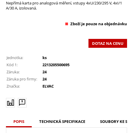
Nepřímá karta pro analogová měření, vstupy 4xU/230/295 V, 4xI/1
A/30 A, izolovaná.
Zboží je pouze na objednávku
DOTAZ NA CENU
Jednotka:
ks
Kód 1:
2213205500695
Záruka:
24
Záruka pro firmy:
24
Značka:
ELVAC
POPIS
TECHNICKÁ SPECIFIKACE
SOUBORY KE STA