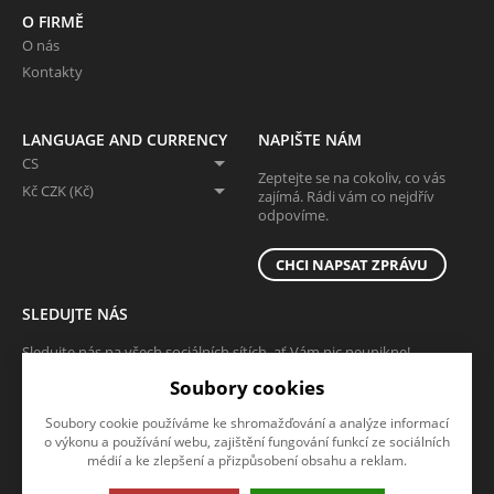
O FIRMĚ
O nás
Kontakty
LANGUAGE AND CURRENCY
NAPIŠTE NÁM
CS
Zeptejte se na cokoliv, co vás
Kč CZK (Kč)
zajímá. Rádi vám co nejdřív
odpovíme.
CHCI NAPSAT ZPRÁVU
SLEDUJTE NÁS
Sledujte nás na všech sociálních sítích, ať Vám nic neunikne!
Soubory cookies
Soubory cookie používáme ke shromažďování a analýze informací
o výkonu a používání webu, zajištění fungování funkcí ze sociálních
médií a ke zlepšení a přizpůsobení obsahu a reklam.