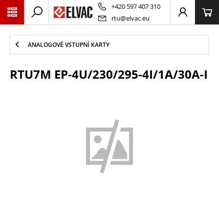
PŘESKOČIT NAVIGACI
+420 597 407 310
rtu@elvac.eu
ANALOGOVÉ VSTUPNÍ KARTY
RTU7M EP-4U/230/295-4I/1A/30A-I