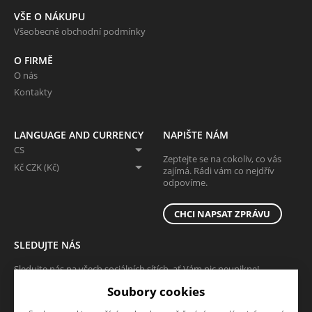
VŠE O NÁKUPU
Všeobecné obchodní podmínky
O FIRMĚ
O nás
Kontakty
LANGUAGE AND CURRENCY
NAPIŠTE NÁM
CS
Zeptejte se na cokoliv, co vás
Kč CZK (Kč)
zajímá. Rádi vám co nejdřív
odpovíme.
CHCI NAPSAT ZPRÁVU
SLEDUJTE NÁS
Sledujte nás na všech sociálních sítích, ať Vám nic neunikne!
Soubory cookies