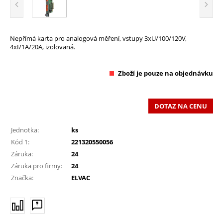
Nepřímá karta pro analogová měření, vstupy 3xU/100/120V,
4xI/1A/20A, izolovaná.
Zboží je pouze na objednávku
DOTAZ NA CENU
Jednotka:
ks
Kód 1:
221320550056
Záruka:
24
Záruka pro firmy:
24
Značka:
ELVAC