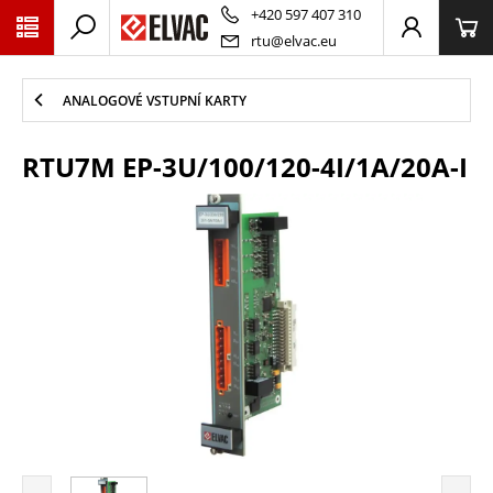
PŘESKOČIT NAVIGACI
+420 597 407 310
rtu@elvac.eu
ANALOGOVÉ VSTUPNÍ KARTY
RTU7M EP-3U/100/120-4I/1A/20A-I