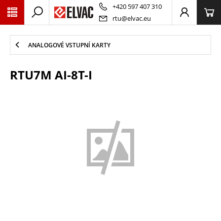
PŘESKOČIT NAVIGACI
+420 597 407 310
rtu@elvac.eu
ANALOGOVÉ VSTUPNÍ KARTY
RTU7M AI-8T-I