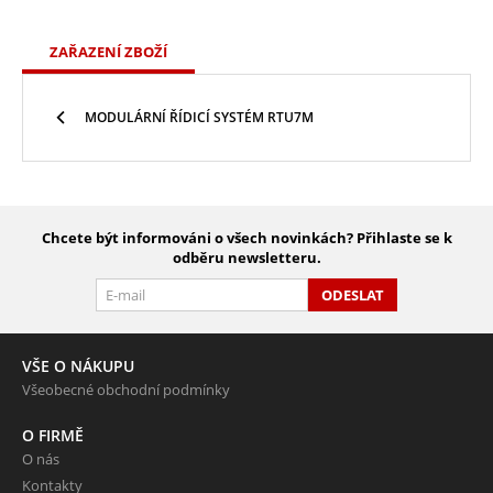
ZAŘAZENÍ ZBOŽÍ
MODULÁRNÍ ŘÍDICÍ SYSTÉM RTU7M
Chcete být informováni o všech novinkách? Přihlaste se k
odběru newsletteru.
ODESLAT
VŠE O NÁKUPU
Všeobecné obchodní podmínky
O FIRMĚ
O nás
Kontakty