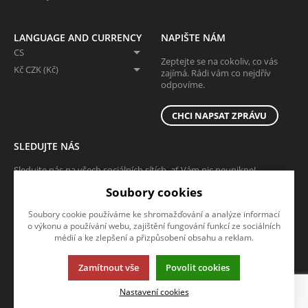
LANGUAGE AND CURRENCY
NAPIŠTE NÁM
CS
Zeptejte se na cokoliv, co vás
Kč CZK (Kč)
zajímá. Rádi vám co nejdřív
odpovíme.
CHCI NAPSAT ZPRÁVU
SLEDUJTE NÁS
Sledujte nás na všech sociálních sítích, ať Vám nic neunikne!
Soubory cookies
Soubory cookie používáme ke shromažďování a analýze informací
o výkonu a používání webu, zajištění fungování funkcí ze sociálních
médií a ke zlepšení a přizpůsobení obsahu a reklam.
Tato stránka používá soubory cookies. Klikněte pro více informací.
Zamítnout vše
Povolit cookies
© 2013-2026 RTU - ELVAC a.s.
Nastavení cookies
ELVAC a.s. - Váš partner pro průmyslovou automatizaci a dodávku
odolných komponent.