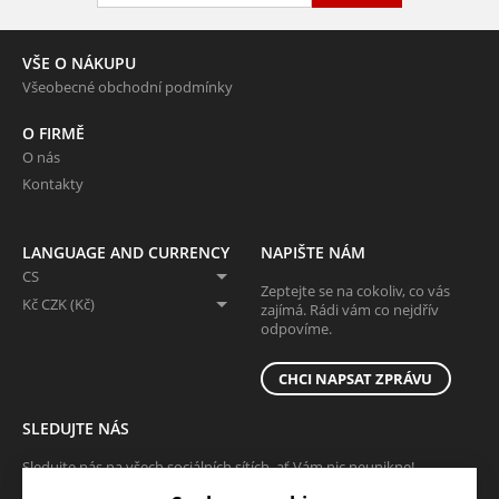
VŠE O NÁKUPU
Všeobecné obchodní podmínky
O FIRMĚ
O nás
Kontakty
LANGUAGE AND CURRENCY
NAPIŠTE NÁM
CS
Zeptejte se na cokoliv, co vás
Kč CZK (Kč)
zajímá. Rádi vám co nejdřív
odpovíme.
CHCI NAPSAT ZPRÁVU
SLEDUJTE NÁS
Sledujte nás na všech sociálních sítích, ať Vám nic neunikne!