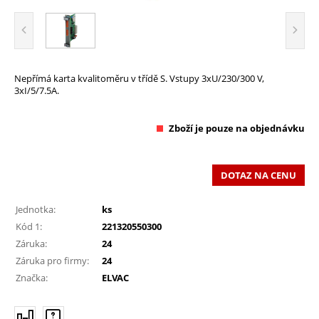
Nepřímá karta kvalitoměru v třídě S. Vstupy 3xU/230/300 V,
3xI/5/7.5A.
Zboží je pouze na objednávku
DOTAZ NA CENU
Jednotka:
ks
Kód 1:
221320550300
Záruka:
24
Záruka pro firmy:
24
Značka:
ELVAC