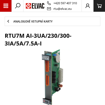
PŘESKOČIT NAVIGACI
+420 597 407 310
rtu@elvac.eu
ANALOGOVÉ VSTUPNÍ KARTY
RTU7M AI-3UA/230/300-
3IA/5A/7.5A-I