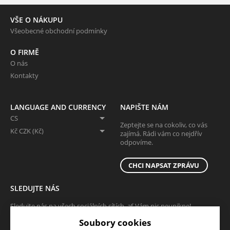
VŠE O NÁKUPU
Všeobecné obchodní podmínky
O FIRMĚ
O nás
Kontakty
LANGUAGE AND CURRENCY
NAPIŠTE NÁM
CS
Zeptejte se na cokoliv, co vás
Kč CZK (Kč)
zajímá. Rádi vám co nejdřív
odpovíme.
CHCI NAPSAT ZPRÁVU
SLEDUJTE NÁS
Sledujte nás na všech sociálních sítích, ať Vám nic neunikne!
Soubory cookies